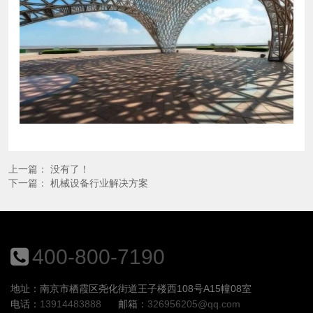
上一篇： 没有了！
下一篇：
机械设备行业解决方案
400-800-7190
地址：南京市栖霞区尧化街道王子楼西108号A15幢08室
电话：
13914483888
邮箱：
326956205@qq.com